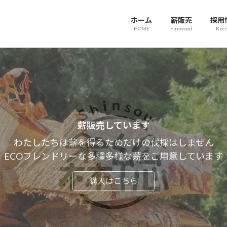
ホーム
薪販売
採用
HOME
Firewood
Recr
一緒に森を守る仲間、募集中です
薪販売しています
異業種からの転職、道外からの移住も大歓迎
わたしたちは薪を得るためだけの伐採はしません
まずはお気軽にお問い合わせください
ECOフレンドリーな多種多様な薪をご用意しています
詳しくはこちら
購入はこちら