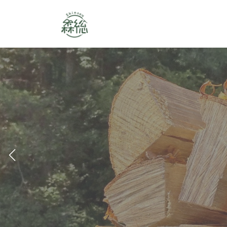
コ
ナ
ン
ビ
テ
ゲ
ン
ー
ツ
シ
へ
ョ
ス
ン
キ
に
ッ
移
プ
動